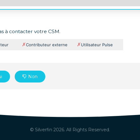
as à contacter votre CSM.
✗
✗
uteur
Contributeur externe
Utilisateur Pulse
i
Non
© Silverfin
2026
. All Rights Reserved.