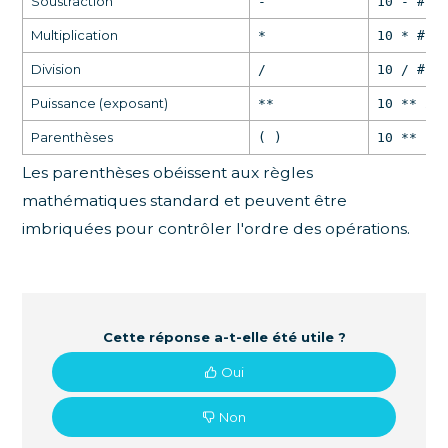
Soustraction
-
10 - #1_
Multiplication
*
10 * #1_
Division
/
10 / #1_
Puissance (exposant)
**
10 ** 2
Parenthèses
( )
10 ** (#
Les parenthèses obéissent aux règles
mathématiques standard et peuvent être
imbriquées pour contrôler l'ordre des opérations.
Cette réponse a-t-elle été utile ?
Oui
Non