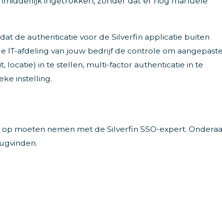
nmiddellijk ingetrokken, zonder dat er nog manuele
at de authenticatie voor de Silverfin applicatie buiten
de IT-afdeling van jouw bedrijf de controle om aangepast
ocatie) in te stellen, multi-factor authenticatie in te
ke instelling.
act op moeten nemen met de Silverfin SSO-expert. Ondera
erugvinden.