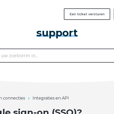
Een ticket versturen
support
in connecties
Integraties en API
gle sign-on (SSO)?