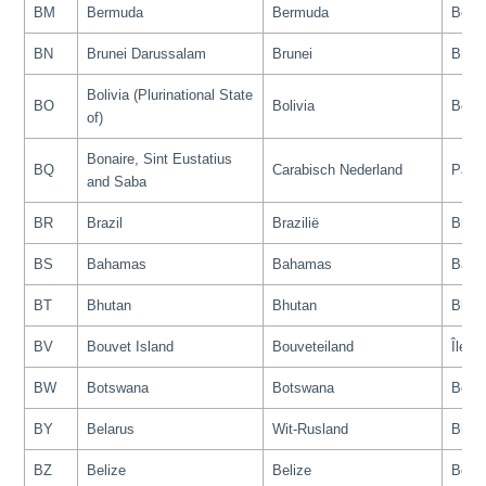
BM
Bermuda
Bermuda
Berm
BN
Brunei Darussalam
Brunei
Brune
Bolivia (Plurinational State
BO
Bolivia
Boliv
of)
Bonaire, Sint Eustatius
BQ
Carabisch Nederland
Pays
and Saba
BR
Brazil
Brazilië
Brési
BS
Bahamas
Bahamas
Baha
BT
Bhutan
Bhutan
Bhou
BV
Bouvet Island
Bouveteiland
Île B
BW
Botswana
Botswana
Bots
BY
Belarus
Wit-Rusland
Biélo
BZ
Belize
Belize
Beliz