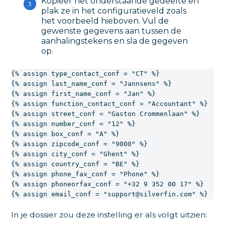
Kopieer het onderstaande gedeelte en
plak ze in het configuratieveld zoals
het voorbeeld hieboven. Vul de
gewenste gegevens aan tussen de
aanhalingstekens en sla de gegeven
op.
{% assign type_contact_conf = "CT" %}

{% assign last_name_conf = "Jannsens" %}

{% assign first_name_conf = "Jan" %}

{% assign function_contact_conf = "Accountant" %}

{% assign street_conf = "Gaston Crommenlaan" %}

{% assign number_conf = "12" %}

{% assign box_conf = "A" %}

{% assign zipcode_conf = "9000" %}

{% assign city_conf = "Ghent" %}

{% assign country_conf = "BE" %}

{% assign phone_fax_conf = "Phone" %}

{% assign phoneorfax_conf = "+32 9 352 00 17" %}

{% assign email_conf = "support@silverfin.com" %}
In je dossier zou deze instelling er als volgt uitzien: