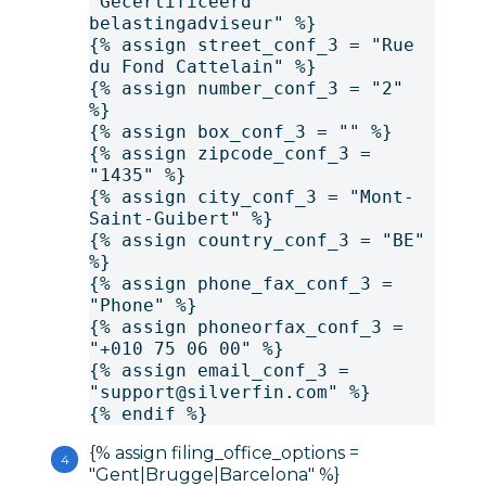
"Gecertificeerd 
belastingadviseur" %}
{% assign street_conf_3 = "Rue 
du Fond Cattelain" %}
{% assign number_conf_3 = "2" 
%}
{% assign box_conf_3 = "" %}
{% assign zipcode_conf_3 = 
"1435" %}
{% assign city_conf_3 = "Mont-
Saint-Guibert" %}
{% assign country_conf_3 = "BE" 
%}
{% assign phone_fax_conf_3 = 
"Phone" %}
{% assign phoneorfax_conf_3 = 
"+010 75 06 00" %}
{% assign email_conf_3 = 
"support@silverfin.com" %}
{% endif %}
{% assign filing_office_options =
"Gent|Brugge|Barcelona" %}