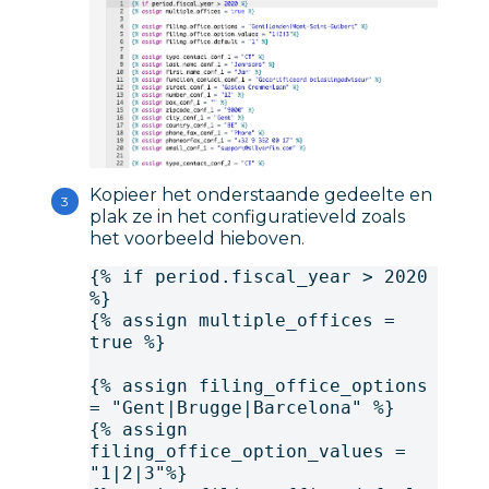
Kopieer het onderstaande gedeelte en
plak ze in het configuratieveld zoals
het voorbeeld hieboven.
{% if period.fiscal_year > 2020 
%}
{% assign multiple_offices = 
true %}
{% assign filing_office_options 
= "Gent|Brugge|Barcelona" %}
{% assign 
filing_office_option_values = 
"1|2|3"%}