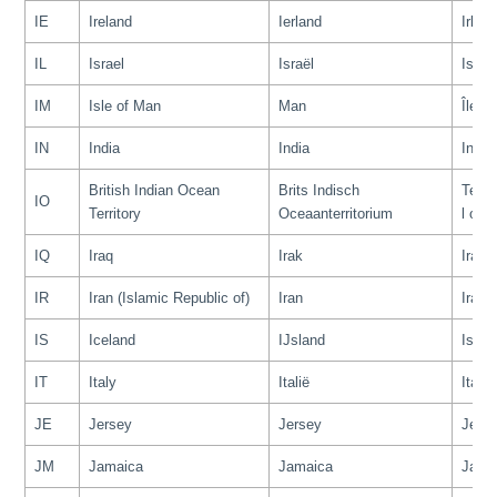
IE
Ireland
Ierland
Irlan
IL
Israel
Israël
Israë
IM
Isle of Man
Man
Île d
IN
India
India
Inde
British Indian Ocean
Brits Indisch
Terri
IO
Territory
Oceaanterritorium
l océ
IQ
Iraq
Irak
Irak
IR
Iran (Islamic Republic of)
Iran
Iran
IS
Iceland
IJsland
Islan
IT
Italy
Italië
Italie
JE
Jersey
Jersey
Jers
JM
Jamaica
Jamaica
Jama