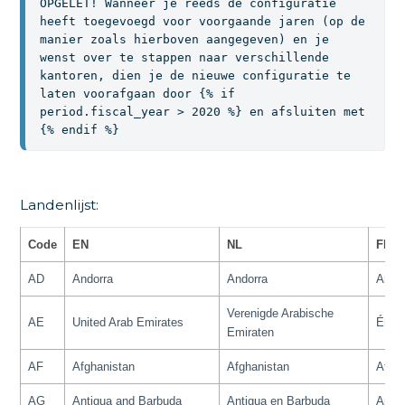
OPGELET! Wanneer je reeds de configuratie 
heeft toegevoegd voor voorgaande jaren (op de 
manier zoals hierboven aangegeven) en je 
wenst over te stappen naar verschillende 
kantoren, dien je de nieuwe configuratie te 
laten voorafgaan door {% if 
period.fiscal_year > 2020 %} en afsluiten met 
{% endif %}
Landenlijst:
Code
EN
NL
FR
AD
Andorra
Andorra
Ando
Verenigde Arabische
AE
United Arab Emirates
Émira
Emiraten
AF
Afghanistan
Afghanistan
Afgha
AG
Antigua and Barbuda
Antigua en Barbuda
Antig