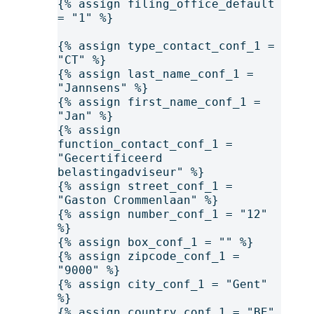
{% assign filing_office_default 
= "1" %}
{% assign type_contact_conf_1 = 
"CT" %}
{% assign last_name_conf_1 = 
"Jannsens" %}
{% assign first_name_conf_1 = 
"Jan" %}
{% assign 
function_contact_conf_1 = 
"Gecertificeerd 
belastingadviseur" %}
{% assign street_conf_1 = 
"Gaston Crommenlaan" %}
{% assign number_conf_1 = "12" 
%}
{% assign box_conf_1 = "" %}
{% assign zipcode_conf_1 = 
"9000" %}
{% assign city_conf_1 = "Gent" 
%}
{% assign country_conf_1 = "BE" 