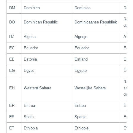
DM
Dominica
Dominica
Domi
Répu
DO
Dominican Republic
Dominicaanse Republiek
domin
DZ
Algeria
Algerije
Algér
EC
Ecuador
Ecuador
Équat
EE
Estonia
Estland
Eston
EG
Egypt
Egypte
Égyp
Répub
EH
Western Sahara
Westelijke Sahara
sahra
démo
ER
Eritrea
Eritrea
Éryth
ES
Spain
Spanje
Espa
ET
Ethiopia
Ethiopië
Éthio