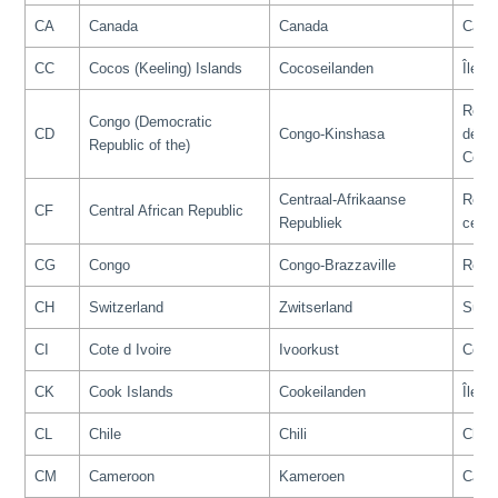
CA
Canada
Canada
Cana
CC
Cocos (Keeling) Islands
Cocoseilanden
Îles 
Répu
Congo (Democratic
CD
Congo-Kinshasa
démo
Republic of the)
Cong
Centraal-Afrikaanse
Répu
CF
Central African Republic
Republiek
centr
CG
Congo
Congo-Brazzaville
Répu
CH
Switzerland
Zwitserland
Suis
CI
Cote d Ivoire
Ivoorkust
Côte 
CK
Cook Islands
Cookeilanden
Îles 
CL
Chile
Chili
Chili
CM
Cameroon
Kameroen
Came