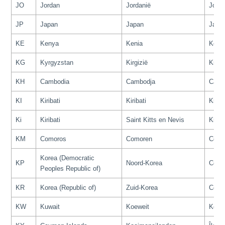
JO
Jordan
Jordanië
Jorda
JP
Japan
Japan
Japo
KE
Kenya
Kenia
Keny
KG
Kyrgyzstan
Kirgizië
Kirgh
KH
Cambodia
Cambodja
Camb
KI
Kiribati
Kiribati
Kiriba
Ki
Kiribati
Saint Kitts en Nevis
Kiriba
KM
Comoros
Comoren
Como
Korea (Democratic
KP
Noord-Korea
Coré
Peoples Republic of)
KR
Korea (Republic of)
Zuid-Korea
Coré
KW
Kuwait
Koeweit
Kowe