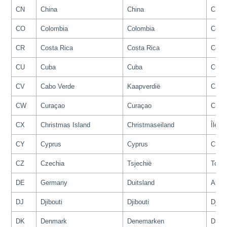
CN
China
China
Chin
CO
Colombia
Colombia
Colo
CR
Costa Rica
Costa Rica
Cost
CU
Cuba
Cuba
Cuba
CV
Cabo Verde
Kaapverdië
Cap-V
CW
Curaçao
Curaçao
Cura
CX
Christmas Island
Christmaseiland
Île C
CY
Cyprus
Cyprus
Chypr
CZ
Czechia
Tsjechië
Tché
DE
Germany
Duitsland
Alle
DJ
Djibouti
Djibouti
Djibo
DK
Denmark
Denemarken
Dane