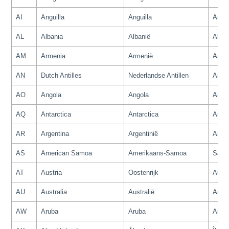
AI
Anguilla
Anguilla
Angui
AL
Albania
Albanië
Alban
AM
Armenia
Armenië
Armé
AN
Dutch Antilles
Nederlandse Antillen
Antil
AO
Angola
Angola
Ango
AQ
Antarctica
Antarctica
Antar
AR
Argentina
Argentinië
Argen
AS
American Samoa
Amerikaans-Samoa
Samo
AT
Austria
Oostenrijk
Autri
AU
Australia
Australië
Austr
AW
Aruba
Aruba
Arub