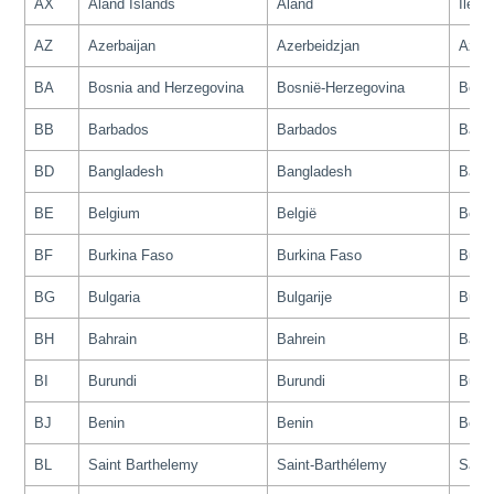
AX
Aland Islands
Åland
Îles 
AZ
Azerbaijan
Azerbeidzjan
Azerb
BA
Bosnia and Herzegovina
Bosnië-Herzegovina
Bosn
BB
Barbados
Barbados
Barb
BD
Bangladesh
Bangladesh
Bang
BE
Belgium
België
Belgi
BF
Burkina Faso
Burkina Faso
Burk
BG
Bulgaria
Bulgarije
Bulga
BH
Bahrain
Bahrein
Bahr
BI
Burundi
Burundi
Burun
BJ
Benin
Benin
Béni
BL
Saint Barthelemy
Saint-Barthélemy
Saint