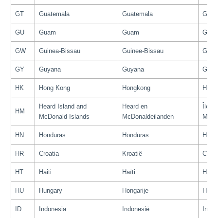
GT
Guatemala
Guatemala
Guat
GU
Guam
Guam
Gua
GW
Guinea-Bissau
Guinee-Bissau
Guin
GY
Guyana
Guyana
Guya
HK
Hong Kong
Hongkong
Hong
Heard Island and
Heard en
Îles 
HM
McDonald Islands
McDonaldeilanden
MacD
HN
Honduras
Honduras
Hond
HR
Croatia
Kroatië
Croat
HT
Haiti
Haïti
Haïti
HU
Hungary
Hongarije
Hongr
ID
Indonesia
Indonesië
Indon