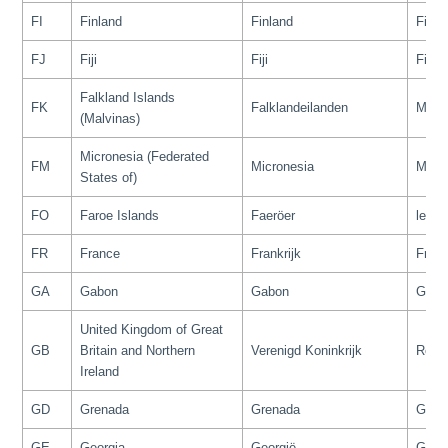
FI
Finland
Finland
Finla
FJ
Fiji
Fiji
Fidji
Falkland Islands
FK
Falklandeilanden
Malo
(Malvinas)
Micronesia (Federated
FM
Micronesia
Micro
States of)
FO
Faroe Islands
Faeröer
les F
FR
France
Frankrijk
Fran
GA
Gabon
Gabon
Gabo
United Kingdom of Great
GB
Britain and Northern
Verenigd Koninkrijk
Roya
Ireland
GD
Grenada
Grenada
Gren
GE
Georgia
Georgië
Géorg