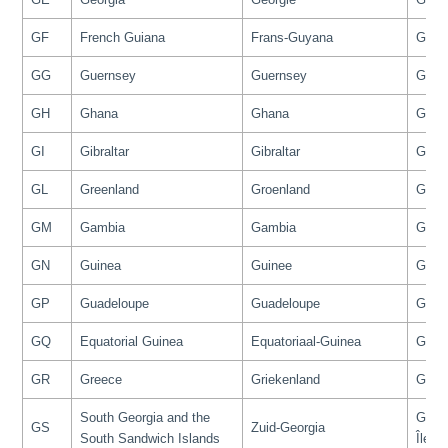
GF
French Guiana
Frans-Guyana
Guya
GG
Guernsey
Guernsey
Guer
GH
Ghana
Ghana
Ghan
GI
Gibraltar
Gibraltar
Gibra
GL
Greenland
Groenland
Groe
GM
Gambia
Gambia
Gamb
GN
Guinea
Guinee
Guin
GP
Guadeloupe
Guadeloupe
Guad
GQ
Equatorial Guinea
Equatoriaal-Guinea
Guiné
GR
Greece
Griekenland
Grèc
South Georgia and the
Géorg
GS
Zuid-Georgia
South Sandwich Islands
Îles 