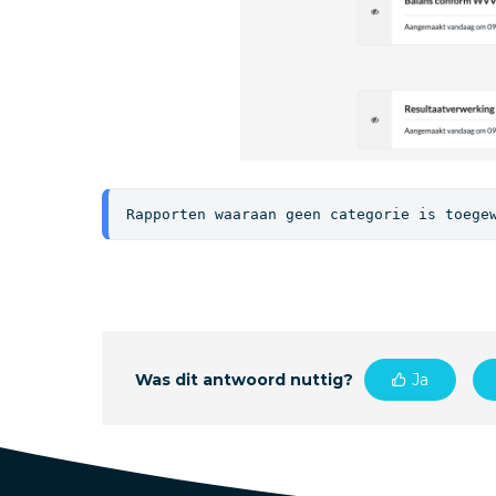
Rapporten waaraan geen categorie is toege
Was dit antwoord nuttig?
Ja