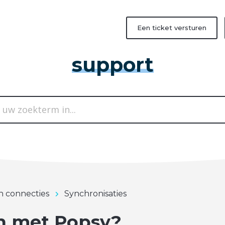
Een ticket versturen
support
in connecties
Synchronisaties
n met Popsy?