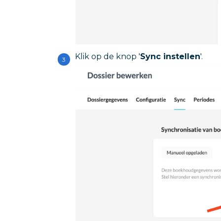
Klik op de knop '
Sync instellen
'.