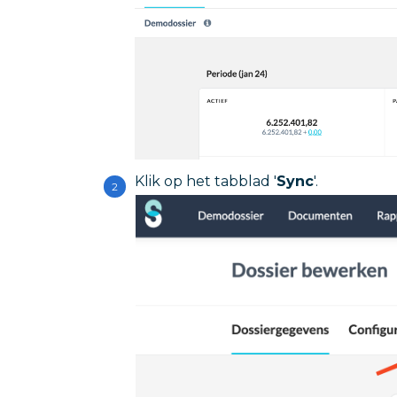
Klik op het tabblad '
Sync
'.