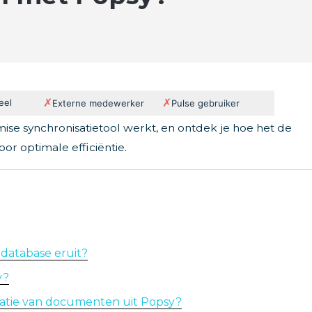
✗
✗
eel
Externe medewerker
Pulse gebruiker
emise synchronisatietool werkt, en ontdek je hoe het de
oor optimale efficiëntie.
-database eruit?
y?
satie van documenten uit Popsy?