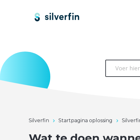
Silverfin
Startpagina oplossing
Silverf
Wat te doen wannee