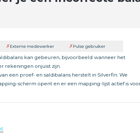
✗
✗
l
Externe medewerker
Pulse gebruiker
aldibalans kan gebeuren, bijvoorbeeld wanneer het
 rekeningen onjuist zijn.
 van een proef- en saldibalans herstelt in Silverfin. We
ing-scherm opent en er een mapping-lijst actief is voo
nt