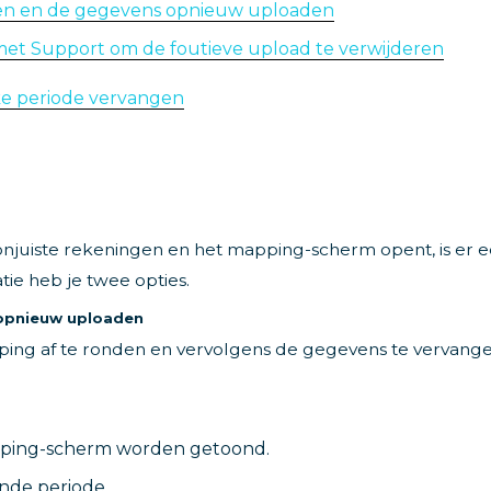
oien en de gegevens opnieuw uploaden
et Support om de foutieve upload te verwijderen
ke periode vervangen
 onjuiste rekeningen en het mapping-scherm opent, is er 
atie heb je twee opties.
 opnieuw uploaden
ing af te ronden en vervolgens de gegevens te vervange
pping-scherm worden getoond.
nde periode.