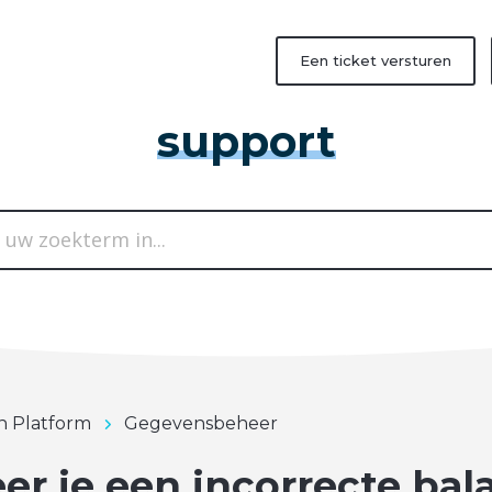
Een ticket versturen
support
in Platform
Gegevensbeheer
r je een incorrecte bal