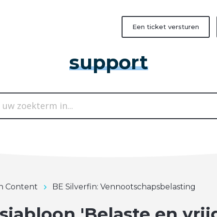
Een ticket versturen
support
in Content
BE Silverfin: Vennootschapsbelasting
sjabloon 'Belaste en vrij